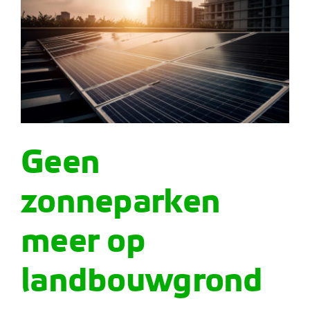
Geen
zonneparken
meer op
landbouwgrond